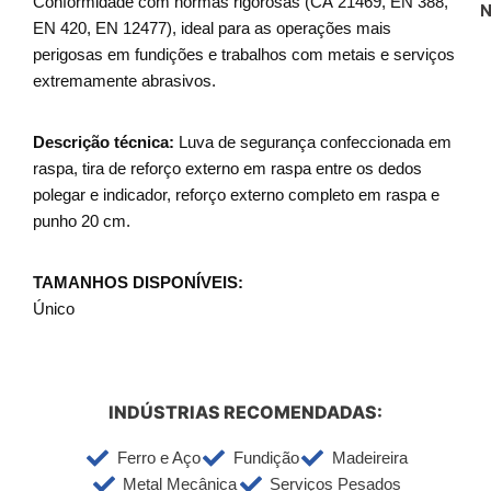
Conformidade com normas rigorosas (CA 21469, EN 388,
N
EN 420, EN 12477), ideal para as operações mais
perigosas em fundições e trabalhos com metais e serviços
extremamente abrasivos.
Descrição técnica:
Luva de segurança confeccionada em
raspa, tira de reforço externo em raspa entre os dedos
polegar e indicador, reforço externo completo em raspa e
punho 20 cm.
TAMANHOS DISPONÍVEIS:
Único
INDÚSTRIAS RECOMENDADAS:
Ferro e Aço
Fundição
Madeireira
Metal Mecânica
Serviços Pesados